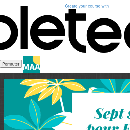
Create your course
with
Permuter