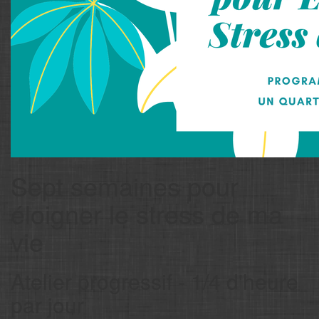
Sept semaines pour
éloigner le stress de ma
vie
Atelier progressif - 1/4 d'heure
par jour