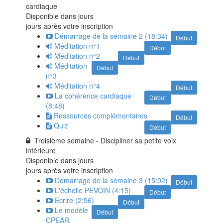
cardiaque
Disponible dans
jours
jours après votre inscription
Démarrage de la semaine 2 (18:34)
Début
Méditation n°1
Début
Méditation n°2
Début
Méditation
Début
n°3
Méditation n°4
Début
La cohérence cardiaque
Début
(8:48)
Ressources complémentaires
Début
Quiz
Début
Troisième semaine - Discipliner sa petite voix
intérieure
Disponible dans
jours
jours après votre inscription
Démarrage de la semaine 3 (15:02)
Début
L'échelle PEVOIN (4:15)
Début
Ecrire (2:56)
Début
Le modèle
Début
CPEAR