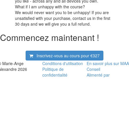
you like - across any and all devices you own.
What if I am unhappy with the course?
We would never want you to be unhappy! If you are
unsatisfied with your purchase, contact us in the first
30 days and we will give you a full refund.
Commencez maintenant !
Inscrivez-vous au cours pour
€327
© Marie-Ange
Conditions d'utilisation
En savoir plus sur MAA
Alexandre 2026
Politique de
Conseil
confidentialité
Alimenté par